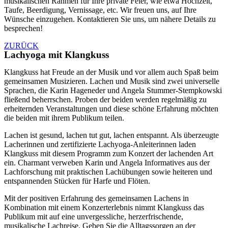
musikalischen Rahmen für Ihre private Feier, wie etwa Hochzeit,
Taufe, Beerdigung, Vernissage, etc. Wir freuen uns, auf Ihre
Wünsche einzugehen. Kontaktieren Sie uns, um nähere Details zu
besprechen!
ZURÜCK
Lachyoga mit Klangkuss
Klangkuss hat Freude an der Musik und vor allem auch Spaß beim
gemeinsamen Musizieren. Lachen und Musik sind zwei universelle
Sprachen, die Karin Hageneder und Angela Stummer-Stempkowski
fließend beherrschen. Proben der beiden werden regelmäßig zu
erheiternden Veranstaltungen und diese schöne Erfahrung möchten
die beiden mit ihrem Publikum teilen.
Lachen ist gesund, lachen tut gut, lachen entspannt. Als überzeugte
Lacherinnen und zertifizierte Lachyoga-Anleiterinnen laden
Klangkuss mit diesem Programm zum Konzert der lachenden Art
ein. Charmant verweben Karin und Angela Informatives aus der
Lachforschung mit praktischen Lachübungen sowie heiteren und
entspannenden Stücken für Harfe und Flöten.
Mit der positiven Erfahrung des gemeinsamen Lachens in
Kombination mit einem Konzerterlebnis nimmt Klangkuss das
Publikum mit auf eine unvergessliche, herzerfrischende,
musikalische Lachreise. Geben Sie die Alltagssorgen an der