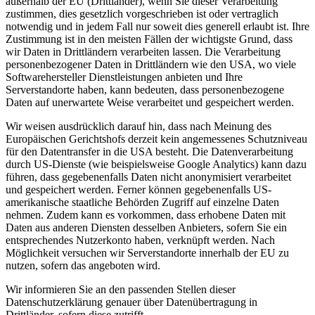
außerhalb der EU (Drittländer), wenn Sie dieser Verarbeitung
zustimmen, dies gesetzlich vorgeschrieben ist oder vertraglich
notwendig und in jedem Fall nur soweit dies generell erlaubt ist. Ihre
Zustimmung ist in den meisten Fällen der wichtigste Grund, dass
wir Daten in Drittländern verarbeiten lassen. Die Verarbeitung
personenbezogener Daten in Drittländern wie den USA, wo viele
Softwarehersteller Dienstleistungen anbieten und Ihre
Serverstandorte haben, kann bedeuten, dass personenbezogene
Daten auf unerwartete Weise verarbeitet und gespeichert werden.
Wir weisen ausdrücklich darauf hin, dass nach Meinung des
Europäischen Gerichtshofs derzeit kein angemessenes Schutzniveau
für den Datentransfer in die USA besteht. Die Datenverarbeitung
durch US-Dienste (wie beispielsweise Google Analytics) kann dazu
führen, dass gegebenenfalls Daten nicht anonymisiert verarbeitet
und gespeichert werden. Ferner können gegebenenfalls US-
amerikanische staatliche Behörden Zugriff auf einzelne Daten
nehmen. Zudem kann es vorkommen, dass erhobene Daten mit
Daten aus anderen Diensten desselben Anbieters, sofern Sie ein
entsprechendes Nutzerkonto haben, verknüpft werden. Nach
Möglichkeit versuchen wir Serverstandorte innerhalb der EU zu
nutzen, sofern das angeboten wird.
Wir informieren Sie an den passenden Stellen dieser
Datenschutzerklärung genauer über Datenübertragung in
Drittländer, sofern diese zutrifft.