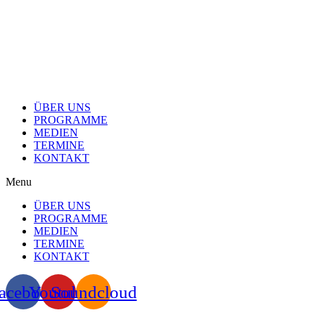
Skip
to
content
ÜBER UNS
PROGRAMME
MEDIEN
TERMINE
KONTAKT
Menu
ÜBER UNS
PROGRAMME
MEDIEN
TERMINE
KONTAKT
acebook
Youtube
Soundcloud